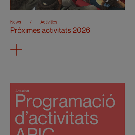
News
/
Activities
Pròximes activitats 2026