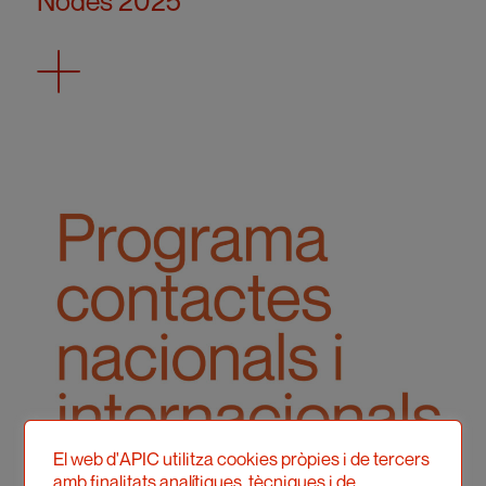
Nodes 2025
El web d'APIC utilitza cookies pròpies i de tercers
amb finalitats analítiques, tècniques i de