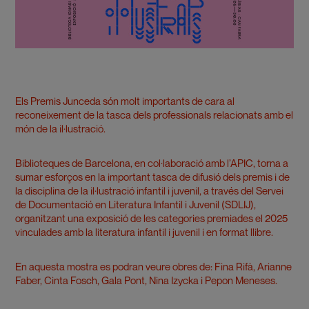
Els Premis Junceda són molt importants de cara al
reconeixement de la tasca dels professionals relacionats amb el
món de la il·lustració.
Biblioteques de Barcelona, en col·laboració amb l’APIC, torna a
sumar esforços en la important tasca de difusió dels premis i de
la disciplina de la il·lustració infantil i juvenil, a través del Servei
de Documentació en Literatura Infantil i Juvenil (SDLIJ),
organitzant una exposició de les categories premiades el 2025
vinculades amb la literatura infantil i juvenil i en format llibre.
En aquesta mostra es podran veure obres de: Fina Rifà, Arianne
Faber, Cinta Fosch, Gala Pont, Nina Izycka i Pepon Meneses.