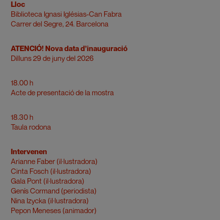
Lloc
Biblioteca Ignasi Iglésias-Can Fabra
Carrer del Segre, 24. Barcelona
ATENCIÓ! Nova data d’inauguració
Dilluns 29 de juny del 2026
18.00 h
Acte de presentació de la mostra
18.30 h
Taula rodona
Intervenen
Arianne Faber (il·lustradora)
Cinta Fosch (il·lustradora)
Gala Pont (il·lustradora)
Genís Cormand (periodista)
Nina Izycka (il·lustradora)
Pepon Meneses (animador)