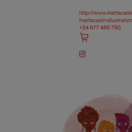
http://www.martacast
martacastroillustrati
+34 677 486 790