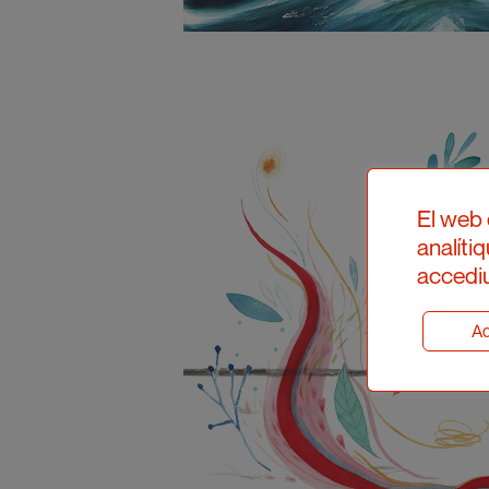
El web 
analíti
accediu
Ad