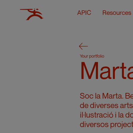
APIC
Resources
Your portfolio
Marta
Soc la Marta. B
de diverses arts
il·lustració i la
diversos project