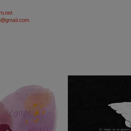
ro.net
on@gmail.com