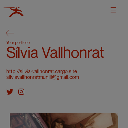
Your portfolio
Sílvia Vallhonrat
http://silvia-vallhonrat.cargo.site
silviavallhonratmunill@gmail.com