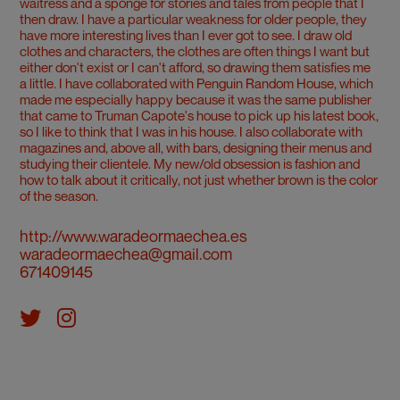
waitress and a sponge for stories and tales from people that I
then draw. I have a particular weakness for older people, they
have more interesting lives than I ever got to see. I draw old
clothes and characters, the clothes are often things I want but
either don't exist or I can't afford, so drawing them satisfies me
a little. I have collaborated with Penguin Random House, which
made me especially happy because it was the same publisher
that came to Truman Capote's house to pick up his latest book,
so I like to think that I was in his house. I also collaborate with
magazines and, above all, with bars, designing their menus and
studying their clientele. My new/old obsession is fashion and
how to talk about it critically, not just whether brown is the color
of the season.
http://www.waradeormaechea.es
waradeormaechea@gmail.com
671409145