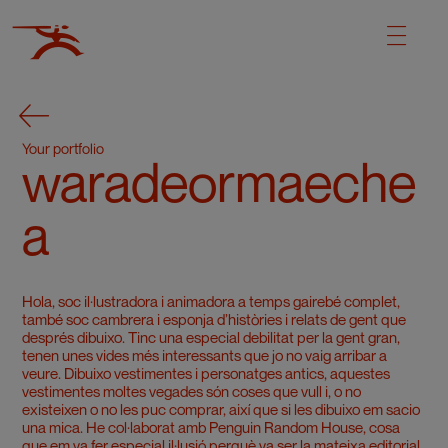
Your portfolio
waradeormaeche
a
Hola, soc il·lustradora i animadora a temps gairebé complet,
també soc cambrera i esponja d’històries i relats de gent que
després dibuixo. Tinc una especial debilitat per la gent gran,
tenen unes vides més interessants que jo no vaig arribar a
veure. Dibuixo vestimentes i personatges antics, aquestes
vestimentes moltes vegades són coses que vull i, o no
existeixen o no les puc comprar, així que si les dibuixo em sacio
una mica. He col·laborat amb Penguin Random House, cosa
que em va fer especial il·lusió perquè va ser la mateixa editorial