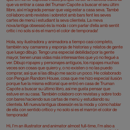
que va entrar a casa del Truman Capote a buscar el seu últim
llibre, així m’agrada pensar que vaig estar a casa seva. També
col·laboro amb revistes i sobretot amb bars fent les seves
cartes de menú i estudiant la seva clientela. La meva
nova/antiga obsessió és la moda i com parlar d’ella amb sentit
crític i no sols si és el marró el color de temporada!
Hola, soy ilustradora y animadora a tiempo casi completo,
también soy camarera y esponja de historias y relatos de gente
que luego dibujo. Tengo una especial debilidad por la gente
mayor, tienen unas vidas más interesantes que yo no llegué a
ver. Dibujo ropajes y personajes antiguos, los ropajes muchas
veces son cosas que quiero y, o no existen o no las puedo
comprar, así que si las dibujo me sacio un poco. He colaborado
con Penguin Random House, cosa que me hizo especial ilusión
porque fue la misma editorial que entró en casa de Truman
Capote a buscar su último libro, así me gusta pensar que
estuve en su casa. También colaboro con revistas y sobre todo
con bares haciendo sus cartas de menú y estudiando su
clientela. Mi nueva/antigua obsesión es la moda y cómo hablar
de ella con sentido crítico y no solo si es el marrón el color de
temporada!
Hi, I'm an illustrator and animator almost full-time, I'm also a