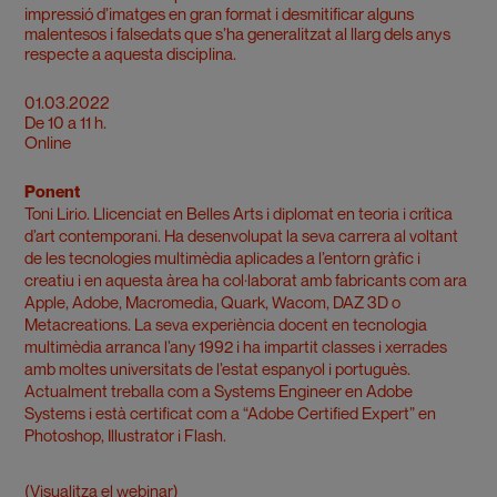
impressió d’imatges en gran format i desmitificar alguns
malentesos i falsedats que s’ha generalitzat al llarg dels anys
respecte a aquesta disciplina.
01.03.2022
De 10 a 11 h.
Online
Ponent
Toni Lirio. Llicenciat en Belles Arts i diplomat en teoria i crítica
d’art contemporani. Ha desenvolupat la seva carrera al voltant
de les tecnologies multimèdia aplicades a l’entorn gràfic i
creatiu i en aquesta àrea ha col·laborat amb fabricants com ara
Apple, Adobe, Macromedia, Quark, Wacom, DAZ 3D o
Metacreations. La seva experiència docent en tecnologia
multimèdia arranca l’any 1992 i ha impartit classes i xerrades
amb moltes universitats de l’estat espanyol i portuguès.
Actualment treballa com a Systems Engineer en Adobe
Systems i està certificat com a “Adobe Certified Expert” en
Photoshop, Illustrator i Flash.
(Visualitza el webinar)