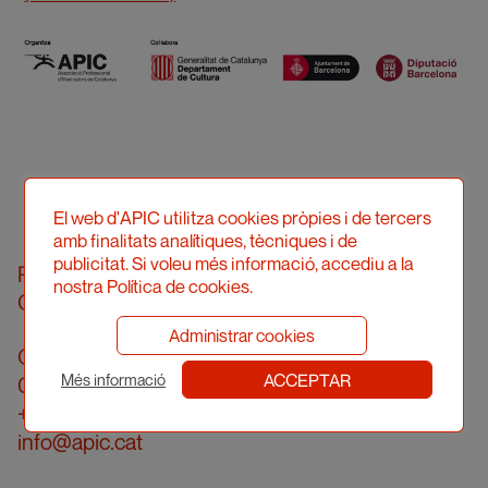
El web d'APIC utilitza cookies pròpies i de tercers
amb finalitats analítiques, tècniques i de
publicitat. Si voleu més informació, accediu a la
Professional Illustrators’ Association of
nostra Política de cookies.
Catalonia (hereinafter, APIC)
Administrar cookies
Carrer Londres, 96, pral. 2a
ACCEPTAR
Més informació
08036 Barcelona
+34 934 161 474
info@apic.cat