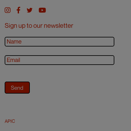
a
Instagram
facebook
twitter
youtube
t
Sign up to our newsletter
i
o
n
APIC