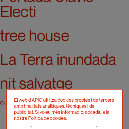
Electi
tree house
La Terra inundada
nit salvatge
El web d'APIC utilitza cookies pròpies i de tercers
P
Older posts
Newer posts
amb finalitats analítiques, tècniques i de
publicitat. Si voleu més informació, accediu a la
o
nostra Política de cookies.