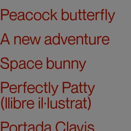
Peacock butterfly
A new adventure
Space bunny
Perfectly Patty
(llibre il·lustrat)
Portada Clavis