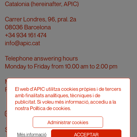
Catalonia (hereinafter, APIC)
Carrer Londres, 96, pral. 2a
08036 Barcelona
+34 934 161 474
info@apic.cat
Telephone answering hours
Monday to Friday from 10.00 am to 2.00 pm
Meeting in person
Request a meeting
El web d'APIC utilitza cookies pròpies i de tercers
amb finalitats analítiques, tècniques i de
publicitat. Si voleu més informació, accediu a la
nostra Política de cookies.
Instagram
facebook
twitter
youtube
Administrar cookies
Sign up to our newsletter
ACCEPTAR
Més informació