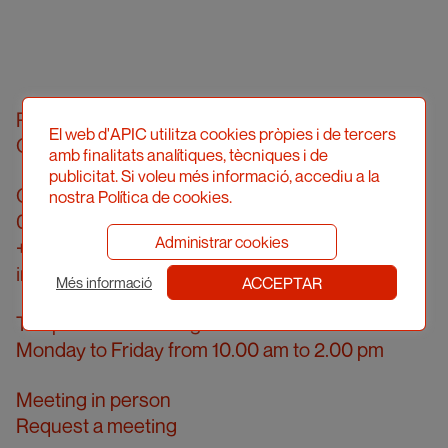
Professional Illustrators’ Association of
El web d'APIC utilitza cookies pròpies i de tercers
Catalonia (hereinafter, APIC)
amb finalitats analítiques, tècniques i de
publicitat. Si voleu més informació, accediu a la
Carrer Londres, 96, pral. 2a
nostra Política de cookies.
08036 Barcelona
Administrar cookies
+34 934 161 474
info@apic.cat
ACCEPTAR
Més informació
Telephone answering hours
Monday to Friday from 10.00 am to 2.00 pm
Meeting in person
Request a meeting