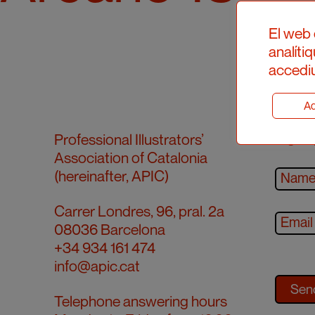
El web 
analíti
accediu
Ad
Sign u
Professional Illustrators’
Association of Catalonia
(hereinafter, APIC)
Carrer Londres, 96, pral. 2a
08036 Barcelona
+34 934 161 474
info@apic.cat
Telephone answering hours