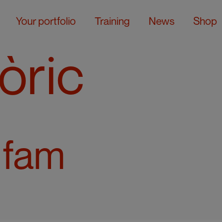
Your portfolio
Training
News
Shop
òric
a fam