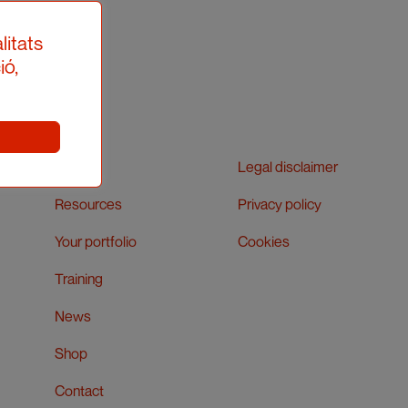
litats
ió,
APIC
Legal disclaimer
Resources
Privacy policy
Your portfolio
Cookies
Training
News
Shop
Contact