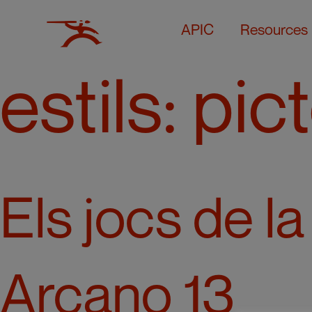
APIC
Resources
estils:
pict
Els jocs de l
Arcano 13