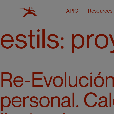
APIC
Resources
estils:
pro
Re-Evolució
personal. Cal