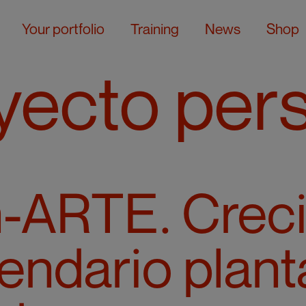
Your portfolio
Training
News
Shop
yecto per
n-ARTE. Crec
endario plant