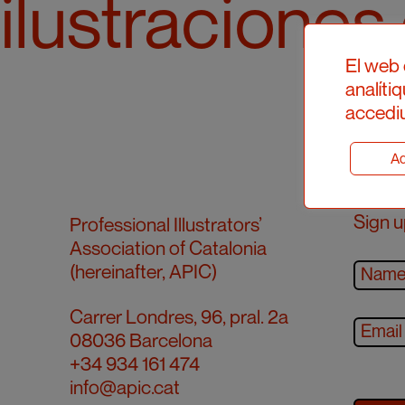
ilustracione
El web 
analíti
accediu
Ad
Sign u
Professional Illustrators’
Association of Catalonia
(hereinafter, APIC)
Carrer Londres, 96, pral. 2a
08036 Barcelona
+34 934 161 474
info@apic.cat