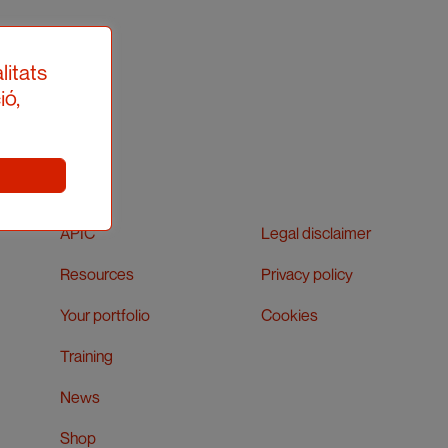
litats
ió,
APIC
Legal disclaimer
Resources
Privacy policy
Your portfolio
Cookies
Training
News
Shop