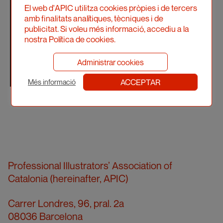
El web d'APIC utilitza cookies pròpies i de tercers
amb finalitats analítiques, tècniques i de
publicitat. Si voleu més informació, accediu a la
nostra Política de cookies.
Administrar cookies
ACCEPTAR
Més informació
Professional Illustrators’ Association of
Catalonia (hereinafter, APIC)
Carrer Londres, 96, pral. 2a
08036 Barcelona