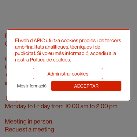
Professional Illustrators’ Association of
El web d'APIC utilitza cookies pròpies i de tercers
Catalonia (hereinafter, APIC)
amb finalitats analítiques, tècniques i de
publicitat. Si voleu més informació, accediu a la
Carrer Londres, 96, pral. 2a
nostra Política de cookies.
08036 Barcelona
Administrar cookies
+34 934 161 474
info@apic.cat
ACCEPTAR
Més informació
Telephone answering hours
Monday to Friday from 10.00 am to 2.00 pm
Meeting in person
Request a meeting