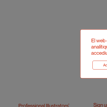
El web 
analíti
accediu
Ad
Sign u
Professional Illustrators’