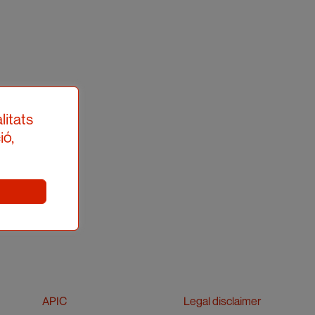
litats
ió,
APIC
Legal disclaimer