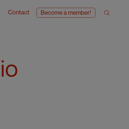
Contact
Become a member!
io