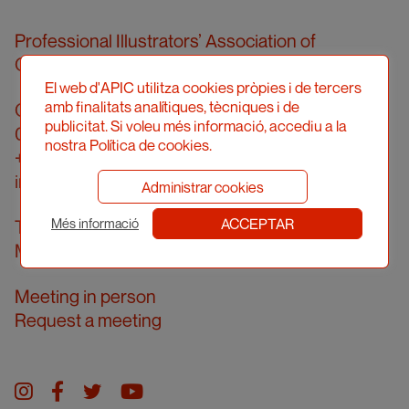
Professional Illustrators’ Association of
Catalonia (hereinafter, APIC)
El web d'APIC utilitza cookies pròpies i de tercers
amb finalitats analítiques, tècniques i de
Carrer Londres, 96, pral. 2a
publicitat. Si voleu més informació, accediu a la
08036 Barcelona
nostra Política de cookies.
+34 934 161 474
info@apic.cat
Administrar cookies
ACCEPTAR
Telephone answering hours
Més informació
Monday to Friday from 10.00 am to 2.00 pm
Meeting in person
Request a meeting
Instagram
facebook
twitter
youtube