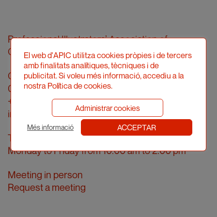
Professional Illustrators’ Association of
Catalonia (hereinafter, APIC)
El web d'APIC utilitza cookies pròpies i de tercers
amb finalitats analítiques, tècniques i de
Carrer Londres, 96, pral. 2a
publicitat. Si voleu més informació, accediu a la
nostra Política de cookies.
08036 Barcelona
+34 934 161 474
Administrar cookies
info@apic.cat
ACCEPTAR
Més informació
Telephone answering hours
Monday to Friday from 10.00 am to 2.00 pm
Meeting in person
Request a meeting