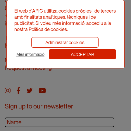
Carrer Londres, 96, pral. 2a
08036 Barcelona
El web d'APIC utilitza cookies pròpies i de tercers
+34 934 161 474
amb finalitats analítiques, tècniques i de
info@apic.cat
publicitat. Si voleu més informació, accediu a la
nostra Política de cookies.
Telephone answering hours
Administrar cookies
Monday to Friday from 10.00 am to 2.00 pm
ACCEPTAR
Més informació
Meeting in person
Request a meeting
Instagram
facebook
twitter
youtube
Sign up to our newsletter