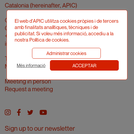
Catalonia (hereinafter, APIC)
Carrer Londres, 96, pral. 2a
El web d'APIC utilitza cookies pròpies i de tercers
amb finalitats analítiques, tècniques i de
08036 Barcelona
publicitat. Si voleu més informació, accediu a la
+34 934 161 474
nostra Política de cookies.
info@apic.cat
Administrar cookies
Telephone answering hours
ACCEPTAR
Monday to Friday from 10.00 am to 2.00 pm
Més informació
Meeting in person
Request a meeting
Instagram
facebook
twitter
youtube
Sign up to our newsletter