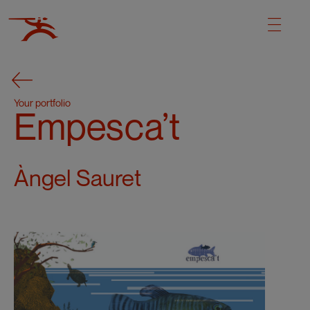
Your portfolio
Empesca’t
Àngel Sauret