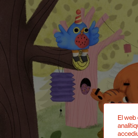
El web 
analíti
accediu