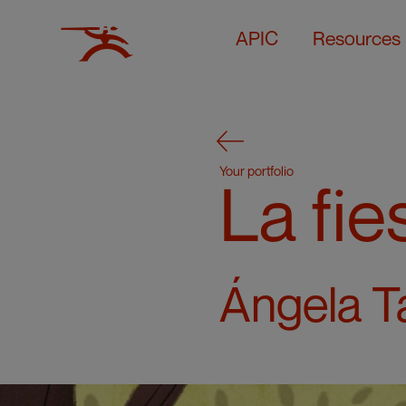
APIC
Resources
Your portfolio
La fie
Ángela T