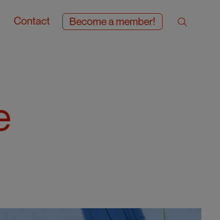
Contact
Become a member!
e