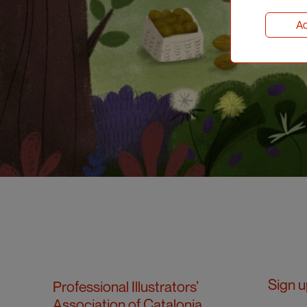
Ad
Sign u
Professional Illustrators’
Association of Catalonia