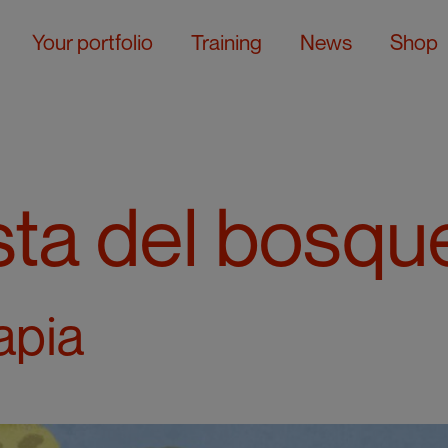
Your portfolio
Training
News
Shop
sta del bosqu
apia