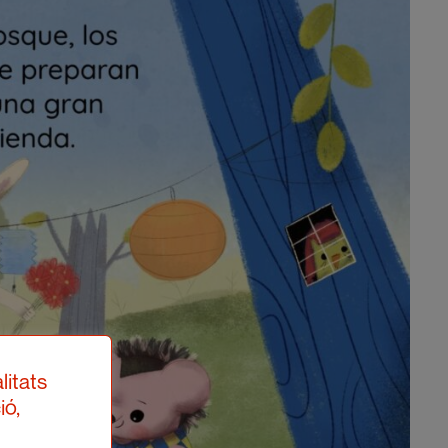
litats
ió,