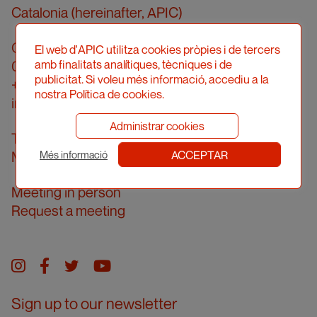
Catalonia (hereinafter, APIC)
Carrer Londres, 96, pral. 2a
El web d'APIC utilitza cookies pròpies i de tercers
amb finalitats analítiques, tècniques i de
08036 Barcelona
publicitat. Si voleu més informació, accediu a la
+34 934 161 474
nostra Política de cookies.
info@apic.cat
Administrar cookies
Telephone answering hours
ACCEPTAR
Monday to Friday from 10.00 am to 2.00 pm
Més informació
Meeting in person
Request a meeting
Instagram
facebook
twitter
youtube
Sign up to our newsletter