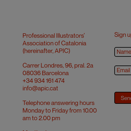
Sign u
Professional Illustrators’
Association of Catalonia
(hereinafter, APIC)
Carrer Londres, 96, pral. 2a
08036 Barcelona
+34 934 161 474
info@apic.cat
Telephone answering hours
Monday to Friday from 10.00
am to 2.00 pm