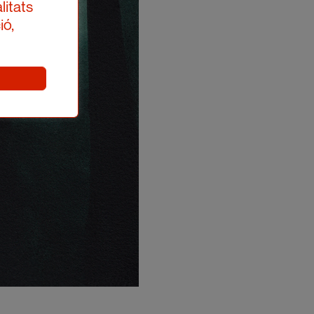
litats
ió,