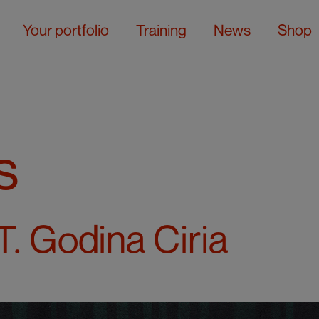
Your portfolio
Training
News
Shop
s
T. Godina Ciria