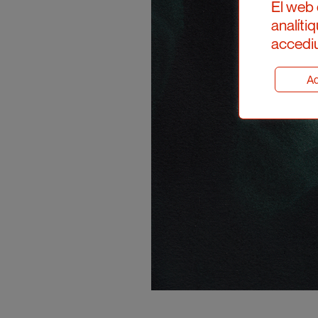
El web 
analíti
accediu
Ad