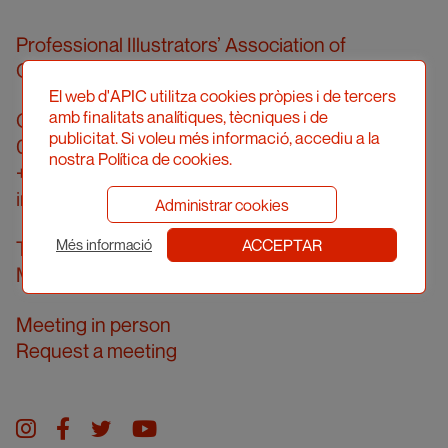
Professional Illustrators’ Association of
Catalonia (hereinafter, APIC)
El web d'APIC utilitza cookies pròpies i de tercers
amb finalitats analítiques, tècniques i de
Carrer Londres, 96, pral. 2a
publicitat. Si voleu més informació, accediu a la
08036 Barcelona
nostra Política de cookies.
+34 934 161 474
info@apic.cat
Administrar cookies
ACCEPTAR
Telephone answering hours
Més informació
Monday to Friday from 10.00 am to 2.00 pm
Meeting in person
Request a meeting
Instagram
facebook
twitter
youtube