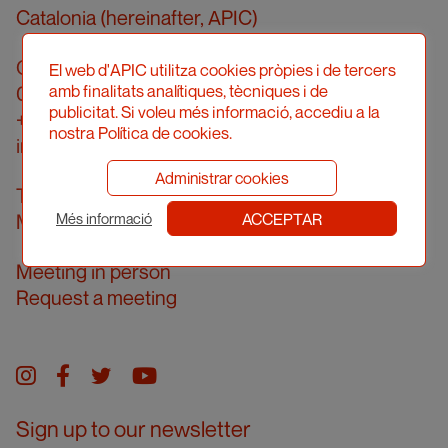
Catalonia (hereinafter, APIC)
Carrer Londres, 96, pral. 2a
El web d'APIC utilitza cookies pròpies i de tercers
amb finalitats analítiques, tècniques i de
08036 Barcelona
publicitat. Si voleu més informació, accediu a la
+34 934 161 474
nostra Política de cookies.
info@apic.cat
Administrar cookies
Telephone answering hours
ACCEPTAR
Monday to Friday from 10.00 am to 2.00 pm
Més informació
Meeting in person
Request a meeting
Instagram
facebook
twitter
youtube
Sign up to our newsletter