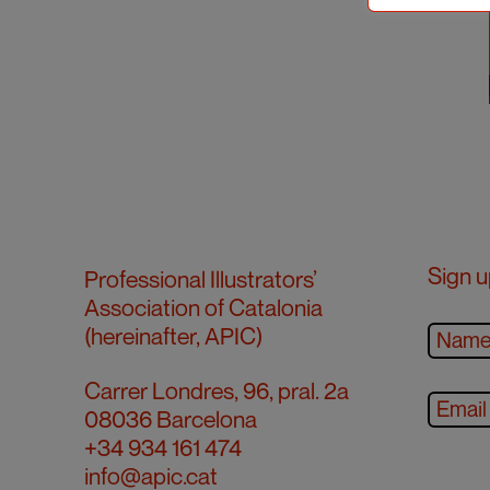
Sign u
Professional Illustrators’
Association of Catalonia
(hereinafter, APIC)
Carrer Londres, 96, pral. 2a
08036 Barcelona
+34 934 161 474
info@apic.cat