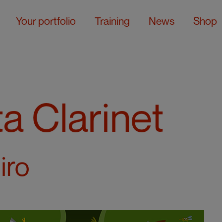
Your portfolio
Training
News
Shop
a Clarinet
iro