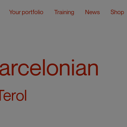
Your portfolio
Training
News
Shop
arcelonian
erol