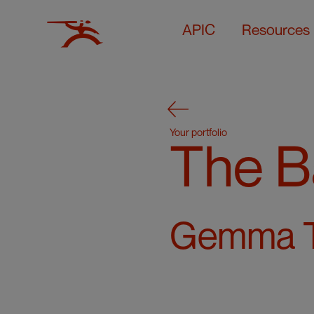
APIC
Resources
Your portfolio
The B
Gemma T