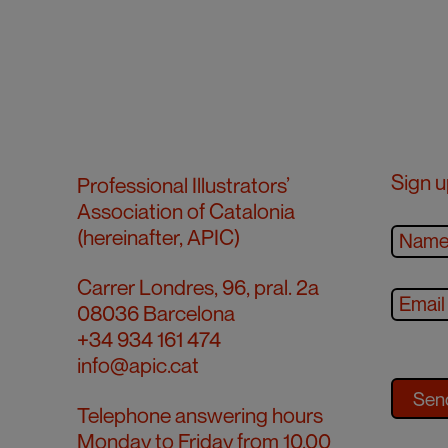
Sign u
Professional Illustrators’
Association of Catalonia
(hereinafter, APIC)
Carrer Londres, 96, pral. 2a
08036 Barcelona
+34 934 161 474
info@apic.cat
Telephone answering hours
Monday to Friday from 10.00