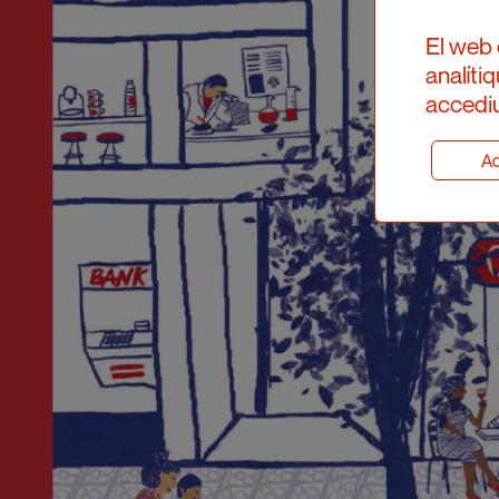
El web 
analíti
accediu
Ad