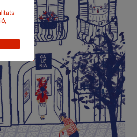
litats
ió,