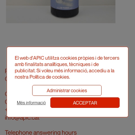
El web d'APIC utilitza cookies pròpies i de tercers
amb finalitats analítiques, tècniques i de
Professional Illustrators’ Association of
publicitat. Si voleu més informació, accediu a la
nostra Política de cookies.
Catalonia (hereinafter, APIC)
Administrar cookies
Carrer Londres, 96, pral. 2a
08036 Barcelona
ACCEPTAR
Més informació
+34 934 161 474
info@apic.cat
Telephone answering hours