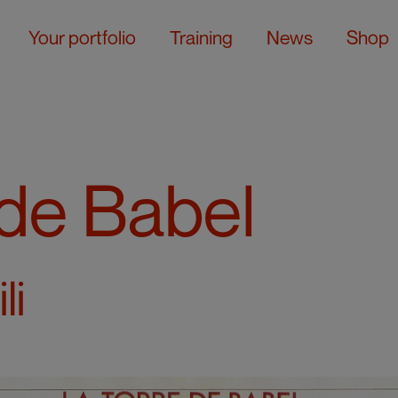
Your portfolio
Training
News
Shop
 de Babel
li