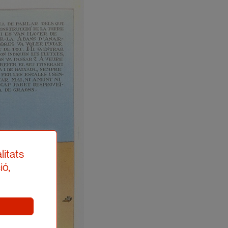
litats
ió,