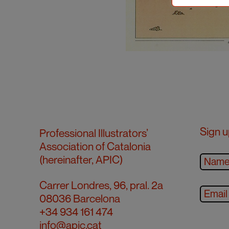
Sign u
Professional Illustrators’
Association of Catalonia
(hereinafter, APIC)
Carrer Londres, 96, pral. 2a
08036 Barcelona
+34 934 161 474
info@apic.cat