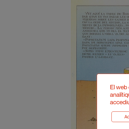
El web 
analíti
accediu
Ad