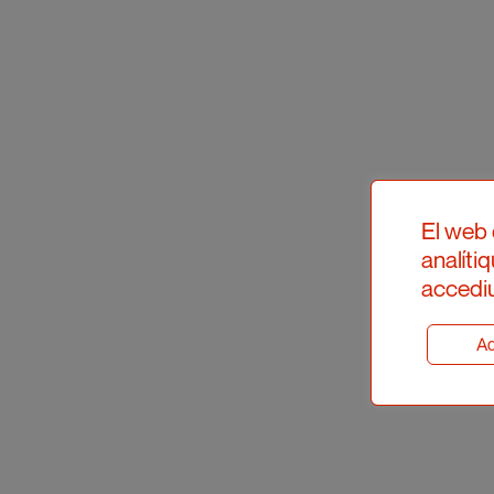
El web 
analíti
accediu
Ad