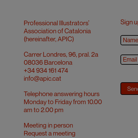
Sign u
Professional Illustrators’
Association of Catalonia
(hereinafter, APIC)
Carrer Londres, 96, pral. 2a
08036 Barcelona
+34 934 161 474
info@apic.cat
Telephone answering hours
Monday to Friday from 10.00
am to 2.00 pm
Meeting in person
Request a meeting