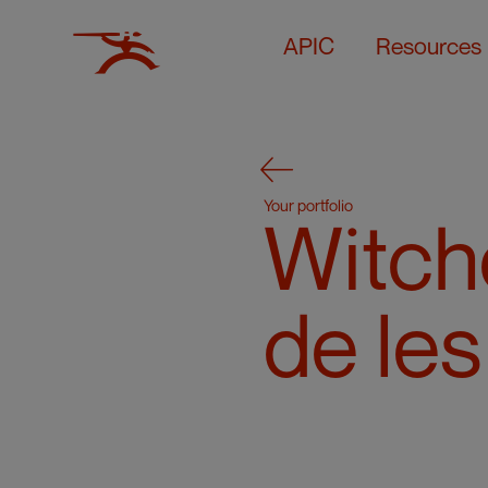
APIC
Resources
Your portfolio
Witche
de les