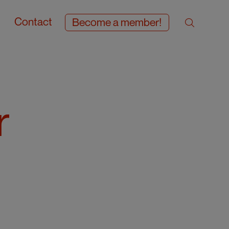
Contact
Become a member!
r