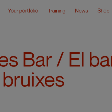
Your portfolio
Training
News
Shop
s Bar / El ba
 bruixes