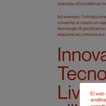
orientate all’eccellenza i
Ad esempio, l’introduzione 
consente di creare un rappo
tecnologie di gamification
relazione più immersiva e 
Innov
Tecno
Live 
El web 
analíti
accediu