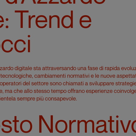
: Trend e
cci
zardo digitale sta attraversando una fase di rapida evolu
 tecnologiche, cambiamenti normativi e le nuove aspettat
i operatori del settore sono chiamati a sviluppare strateg
ve, ma che allo stesso tempo offrano esperienze coinvolge
clientela sempre più consapevole.
sto Normativ