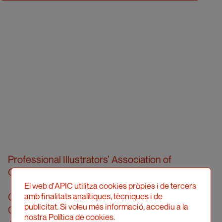
Professional Illustrators’ Association of
Catalonia (hereinafter, APIC)
El web d'APIC utilitza cookies pròpies i de tercers
Carrer Londres, 96, pral. 2a
amb finalitats analítiques, tècniques i de
publicitat. Si voleu més informació, accediu a la
08036 Barcelona
nostra Política de cookies.