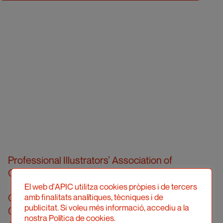
Professional Illustrators’ Association of
Catalonia (hereinafter, APIC)
El web d'APIC utilitza cookies pròpies i de tercers
Carrer Londres, 96, pral. 2a
amb finalitats analítiques, tècniques i de
publicitat. Si voleu més informació, accediu a la
08036 Barcelona
nostra Política de cookies.