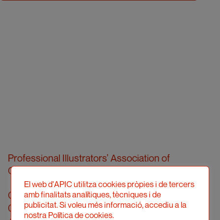
Professional Illustrators’ Association of
Catalonia (hereinafter, APIC)
El web d'APIC utilitza cookies pròpies i de tercers
Carrer Londres, 96, pral. 2a
amb finalitats analítiques, tècniques i de
publicitat. Si voleu més informació, accediu a la
08036 Barcelona
nostra Política de cookies.