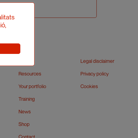
litats
ió,
APIC
Legal disclaimer
Resources
Privacy policy
Your portfolio
Cookies
Training
News
Shop
Contact