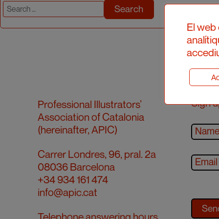
Search
for:
El web 
analíti
accediu
Ad
Sign u
Professional Illustrators’
Association of Catalonia
(hereinafter, APIC)
Carrer Londres, 96, pral. 2a
08036 Barcelona
+34 934 161 474
info@apic.cat
Telephone answering hours