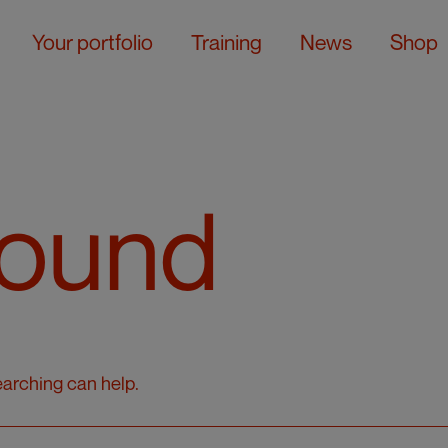
Your portfolio
Training
News
Shop
Found
earching can help.