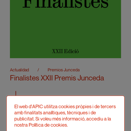
Actualidad
/
Premios Junceda
Finalistes XXII Premis Junceda
El web d'APIC utilitza cookies pròpies i de tercers
amb finalitats analítiques, tècniques i de
publicitat. Si voleu més informació, accediu a la
nostra Política de cookies.