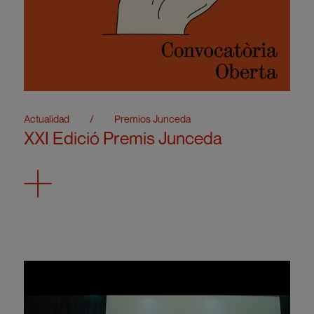
Actualidad
/
Premios Junceda
XXI Edició Premis Junceda