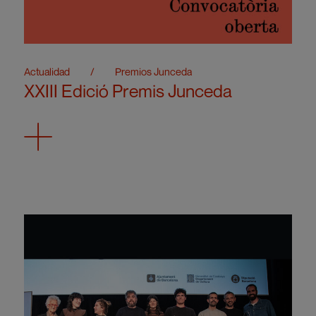
Actualidad
/
Premios Junceda
XXIII Edició Premis Junceda