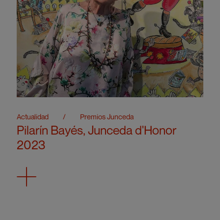
Actualidad
/
Premios Junceda
Pilarín Bayés, Junceda d'Honor
2023