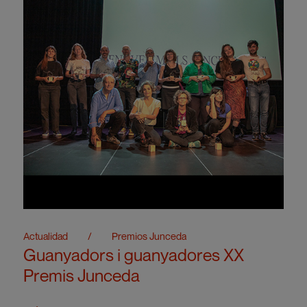
Actualidad
/
Premios Junceda
Guanyadors i guanyadores XX
Premis Junceda