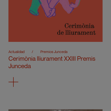
Actualidad
/
Premios Junceda
Cerimònia lliurament XXIII Premis
Junceda