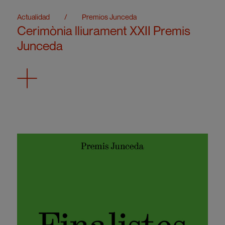
Actualidad
/
Premios Junceda
Cerimònia lliurament XXII Premis
Junceda