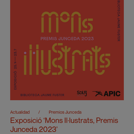
Actualidad
/
Premios Junceda
Exposició ‘Mons Il·lustrats, Premis
Junceda 2023’