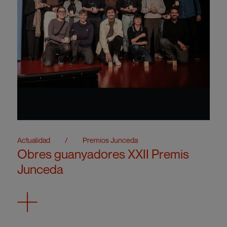
Actualidad
/
Premios Junceda
Obres guanyadores XXII Premis
Junceda