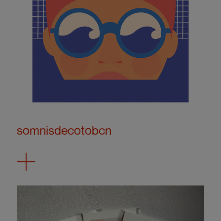
somnisdecotobcn