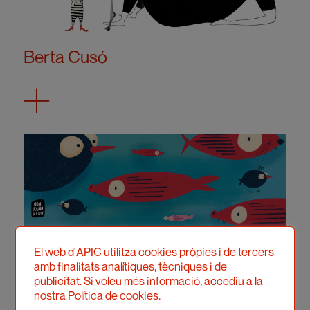
Berta Cusó
El web d'APIC utilitza cookies pròpies i de tercers
amb finalitats analítiques, tècniques i de
publicitat. Si voleu més informació, accediu a la
nostra Política de cookies.