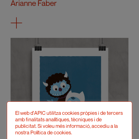
Arianne Faber
El web d'APIC utilitza cookies pròpies i de tercers
amb finalitats analítiques, tècniques i de
publicitat. Si voleu més informació, accediu a la
nostra Política de cookies.