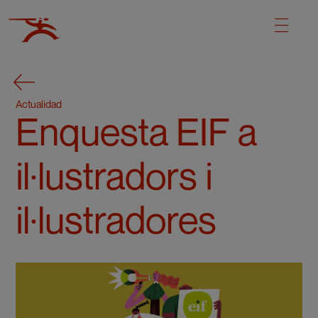
Actualidad
Enquesta EIF a
il·lustradors i
il·lustradores