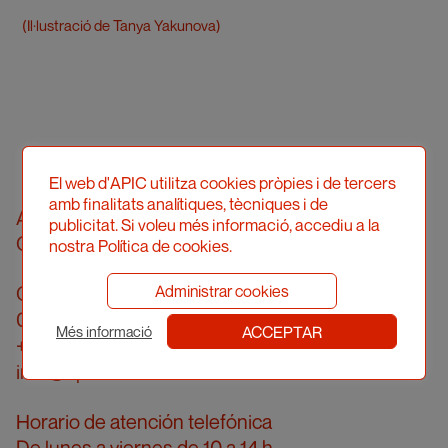
(Il·lustració de Tanya Yakunova)
El web d'APIC utilitza cookies pròpies i de tercers
amb finalitats analítiques, tècniques i de
Asociació Professional d'Il·lustradors de
publicitat. Si voleu més informació, accediu a la
Catalunya
nostra Política de cookies.
Calle Londres, 96, pral. 2a
Administrar cookies
08036 Barcelona
ACCEPTAR
Més informació
+34 934 161 474
info@apic.cat
Horario de atención telefónica
De lunes a viernes de 10 a 14 h