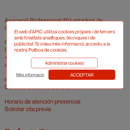
Asociació Professional d'Il·lustradors de
Catalunya
El web d'APIC utilitza cookies pròpies i de tercers
amb finalitats analítiques, tècniques i de
Calle Londres, 96, pral. 2a
publicitat. Si voleu més informació, accediu a la
08036 Barcelona
nostra Política de cookies.
+34 934 161 474
Administrar cookies
info@apic.cat
ACCEPTAR
Més informació
Horario de atención telefónica
De lunes a viernes de 10 a 14 h
Horario de atención presencial
Solicitar cita previa