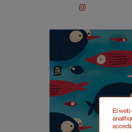
El web 
analíti
accediu