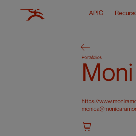
APIC
Recurs
Portafolios
Moni
https://www.moniramo
monica@monicaramo