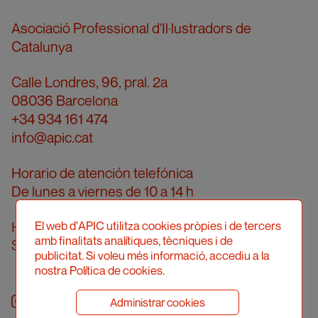
Asociació Professional d'Il·lustradors de
Catalunya
Calle Londres, 96, pral. 2a
08036 Barcelona
+34 934 161 474
info@apic.cat
Horario de atención telefónica
De lunes a viernes de 10 a 14 h
Horario de atención presencial
El web d'APIC utilitza cookies pròpies i de tercers
amb finalitats analítiques, tècniques i de
Solicitar cita previa
publicitat. Si voleu més informació, accediu a la
nostra Política de cookies.
Instagram
facebook
twitter
youtube
Administrar cookies