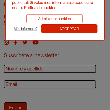
publicitat. Si voleu més informació, accediu a la
De lunes a viernes de 10 a 14 h
nostra Política de cookies.
Horario de atención presencial
Administrar cookies
Solicitar cita previa
ACCEPTAR
Més informació
Instagram
facebook
twitter
youtube
Suscríbete al newsletter