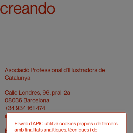
creando
Asociació Professional d'Il·lustradors de
Catalunya
Calle Londres, 96, pral. 2a
08036 Barcelona
+34 934 161 474
info@apic.cat
El web d'APIC utilitza cookies pròpies i de tercers
amb finalitats analítiques, tècniques i de
Horario de atención telefónica