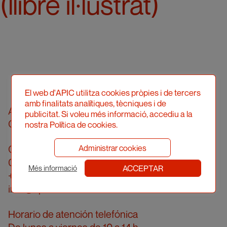
(llibre il·lustrat)
El web d'APIC utilitza cookies pròpies i de tercers
amb finalitats analítiques, tècniques i de
Asociació Professional d'Il·lustradors de
publicitat. Si voleu més informació, accediu a la
Catalunya
nostra Política de cookies.
Administrar cookies
Calle Londres, 96, pral. 2a
08036 Barcelona
ACCEPTAR
Més informació
+34 934 161 474
info@apic.cat
Horario de atención telefónica