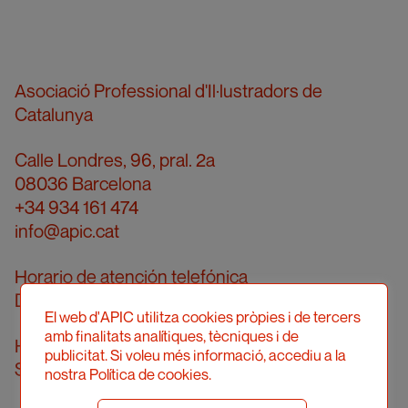
Asociació Professional d'Il·lustradors de
Catalunya
Calle Londres, 96, pral. 2a
08036 Barcelona
+34 934 161 474
info@apic.cat
Horario de atención telefónica
De lunes a viernes de 10 a 14 h
El web d'APIC utilitza cookies pròpies i de tercers
amb finalitats analítiques, tècniques i de
Horario de atención presencial
publicitat. Si voleu més informació, accediu a la
Solicitar cita previa
nostra Política de cookies.