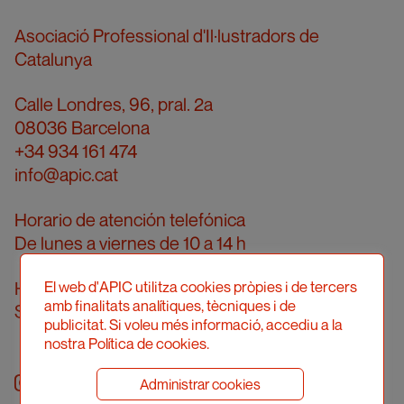
Asociació Professional d'Il·lustradors de
Catalunya
Calle Londres, 96, pral. 2a
08036 Barcelona
+34 934 161 474
info@apic.cat
Horario de atención telefónica
De lunes a viernes de 10 a 14 h
Horario de atención presencial
El web d'APIC utilitza cookies pròpies i de tercers
amb finalitats analítiques, tècniques i de
Solicitar cita previa
publicitat. Si voleu més informació, accediu a la
nostra Política de cookies.
Instagram
facebook
twitter
youtube
Administrar cookies