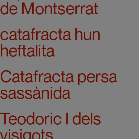
de Montserrat
catafracta hun
heftalita
Catafracta persa
sassànida
Teodoric I dels
visigots