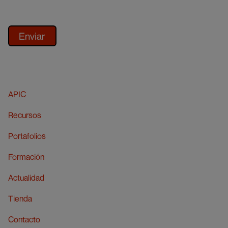
r
a
d
a
APIC
Recursos
s
Portafolios
Formación
Actualidad
Tienda
Contacto