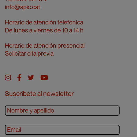
c
info@apic.cat
i
Horario de atención telefónica
ó
De lunes a viernes de 10 a 14 h
Horario de atención presencial
n
Solicitar cita previa
d
Instagram
facebook
twitter
youtube
e
Suscríbete al newsletter
e
n
t