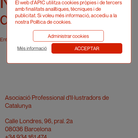
Nectanebo II
El web d'APIC utilitza cookies pròpies i de tercers
amb finalitats analítiques, tècniques i de
d’Egipte
publicitat. Si voleu més informació, accediu a la
nostra Política de cookies.
Administrar cookies
N
Entradas anteriores
ACCEPTAR
Més informació
a
v
e
Asociació Professional d'Il·lustradors de
g
Catalunya
a
Calle Londres, 96, pral. 2a
08036 Barcelona
+34 934 161 474