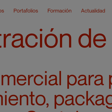
os
Portafolios
Formación
Actualidad
stración d
omercial para
iento, packag