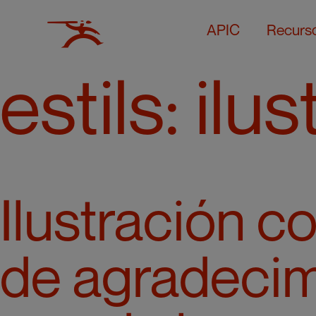
APIC
Recurs
estils:
ilu
Ilustración c
de agradecim