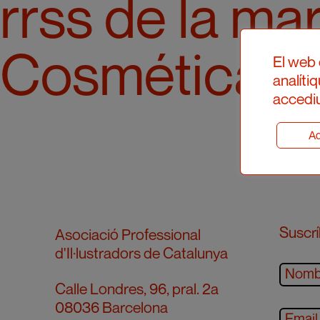
rrss de la ma
Cosmética Na
El web 
analíti
accediu
Ad
Suscrí
Asociació Professional
d'Il·lustradors de Catalunya
Calle Londres, 96, pral. 2a
08036 Barcelona