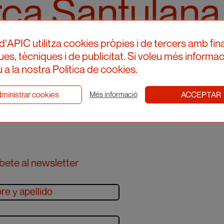
rca Santulana
tural Holísti
d'APIC utilitza cookies pròpies i de tercers amb fina
ques, tècniques i de publicitat. Si voleu més informac
 a la nostra Política de cookies.
ministrar cookies
ACCEPTAR
Més informació
bete al newsletter