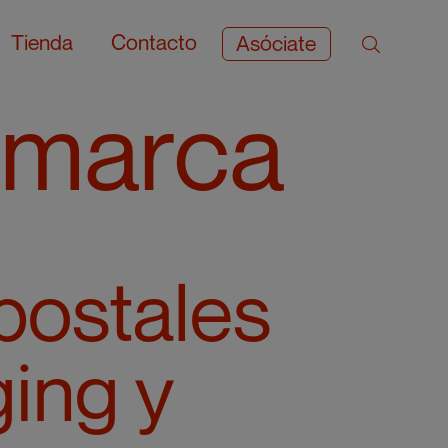
Tienda
Contacto
Asóciate
e marca
 postales
ing y