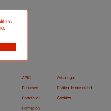
ca
litats
ió,
APIC
Aviso legal
Recursos
Política de privacidad
Portafolios
Cookies
Formación