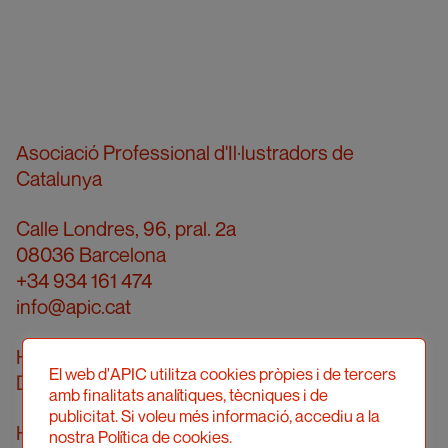
Asociació Professional d'Il·lustradors de
Catalunya
Calle Londres, 96, pral. 2a
08036 Barcelona
+34 934 161 474
info@apic.cat
Horario de atención telefónica
El web d'APIC utilitza cookies pròpies i de tercers
De lunes a viernes de 10 a 14 h
amb finalitats analítiques, tècniques i de
publicitat. Si voleu més informació, accediu a la
Horario de atención presencial
nostra Política de cookies.