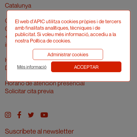
Catalunya
Calle Londres, 96, pral. 2a
El web d'APIC utilitza cookies pròpies i de tercers
amb finalitats analítiques, tècniques i de
08036 Barcelona
publicitat. Si voleu més informació, accediu a la
+34 934 161 474
nostra Política de cookies.
info@apic.cat
Administrar cookies
Horario de atención telefónica
ACCEPTAR
De lunes a viernes de 10 a 14 h
Més informació
Horario de atención presencial
Solicitar cita previa
Instagram
facebook
twitter
youtube
Suscríbete al newsletter