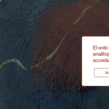
El web 
analíti
accediu
Ad