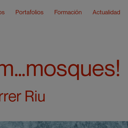
os
Portafolios
Formación
Actualidad
…mosques!
rrer Riu