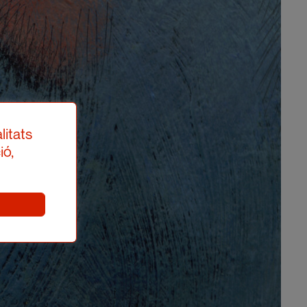
litats
ió,