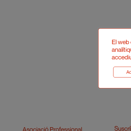
El web 
analíti
accediu
Ad
Suscrí
Asociació Professional