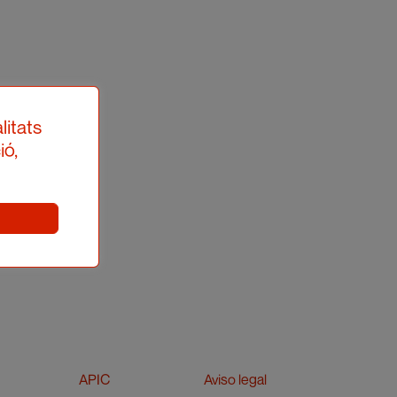
litats
ió,
APIC
Aviso legal